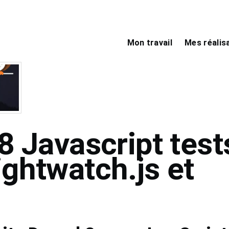
Main
navigation
Mon travail
Mes réalis
8 Javascript test
ghtwatch.js et