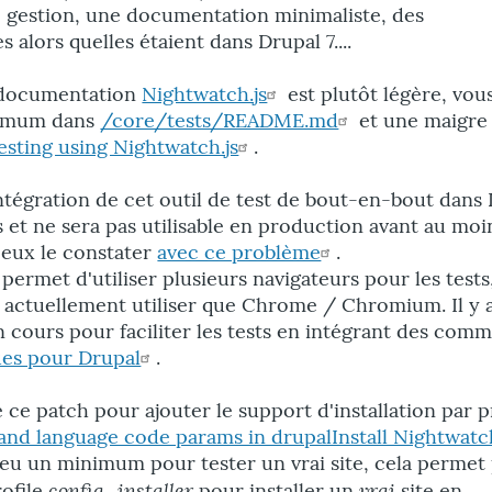
de gestion, une documentation minimaliste, des
 alors quelles étaient dans Drupal 7....
a documentation
Nightwatch.js
est plutôt légère, vou
nimum dans
/core/tests/README.md
et une maigre
testing using Nightwatch.js
.
ntégration de cet outil de test de bout-en-bout dans
s et ne sera pas utilisable en production avant au moi
eux le constater
avec ce problème
.
permet d'utiliser plusieurs navigateurs pour les tests
 actuellement utiliser que Chrome / Chromium. Il y 
n cours pour faciliter les tests en intégrant des com
ues pour Drupal
.
se ce patch pour ajouter le support d'installation par p
e and language code params in drupalInstall Nightwatc
peu un minimum pour tester un vrai site, cela permet
config_installer
vrai
rofile
pour installer un
site en