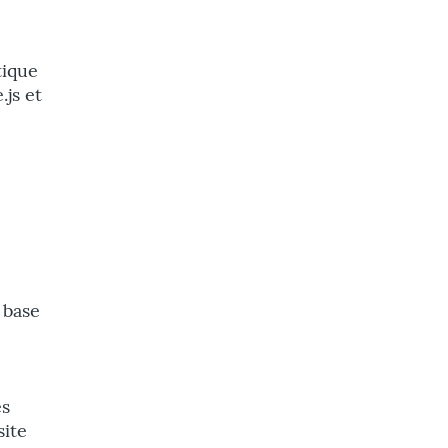
tique
.js et
 base
es
site