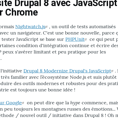
ite Drupal 8 avec JavaScript
ur Chrome
ormais
Nightwatch.js
, un outil de tests automatisés
avec un navigateur. C'est une bonne nouvelle, parce q
tester JavaScript se base sur
PHPUnit
ce qui peut 
taines condition d'intégration continue et écrire des
 peux s'avérer limitant et peu pratique pour les
.
l'initiative
Drupal 8 Modernize Drupal's JavaScript
.
 très familier avec l’écosystème Node.js et suis plutôt
oduire des outils modernes et robustes pour des prat
rie est toujours une bonne idée !
hype
sur Google
on peut dire que la
commence, mai
un peu toujours les montagnes russes des émotions..
hode / nouvel outil / initiative dans Drupal 8 ! Oh m