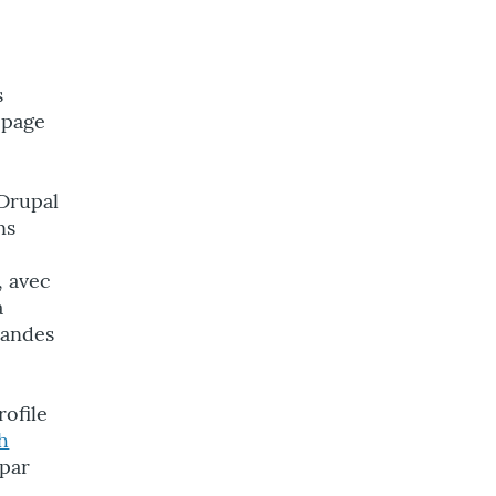
s
 page
 Drupal
ns
, avec
a
mandes
rofile
h
 par