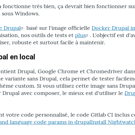
la fonctionne très bien, ça devrait bien fonctionner s
s sous Windows.
e Drupal
basé sur l'image officielle
Docker Drupal i
sation, nos outils de tests et
plus
. L'objectif est d'a
iser, robuste et surtout facile à maintenir.
al en local
ntient Drupal, Google Chrome et Chromedriver dans
ne variante sans Drupal, cela permet de tester facile
hème custom. Si vous utilisez cette image sans Drupa
 Drupal avec composer, le mieux est d'utiliser le
Dru
nt votre code personnalisé, le code Gitlab CI inclus 
e and language code params in drupalInstall Nightwatc