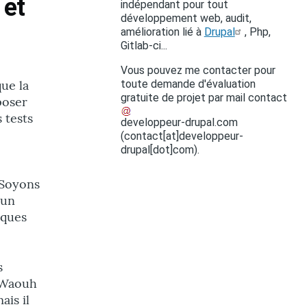
 et
indépendant pour tout
développement web, audit,
amélioration lié à
Drupal
, Php,
Gitlab-ci...
Vous pouvez me contacter pour
ue la
toute demande d'évaluation
gratuite de projet par mail
contact
poser
 tests
developpeur-drupal
.
com
(contact[at]developpeur-
drupal[dot]com)
.
 Soyons
 un
iques
s
. Waouh
ais il