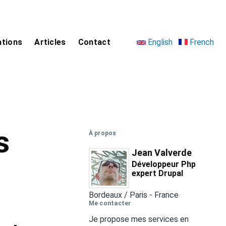
Language
ations
Articles
Contact
English
French
switcher
s
À propos
Jean Valverde
Développeur Php
expert Drupal
Bordeaux / Paris
-
France
Me contacter
Je propose mes services en