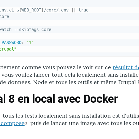
env.ci $
{
WEB_ROOT
}
/core/.env 
|
|
 true

core

watch 
-
-
skiptags core

_PASSWORD
:
"1"
drupal"
ctement comme vous pouvez le voir sur ce
résultat d
vous voulez lancer tout cela localement sans install
de données, Node et tous les outils et même Drupal 
l 8 en local avec Docker
 tous les tests localement sans installation est d'utili
-compose
puis de lancer une image avec tous les ou