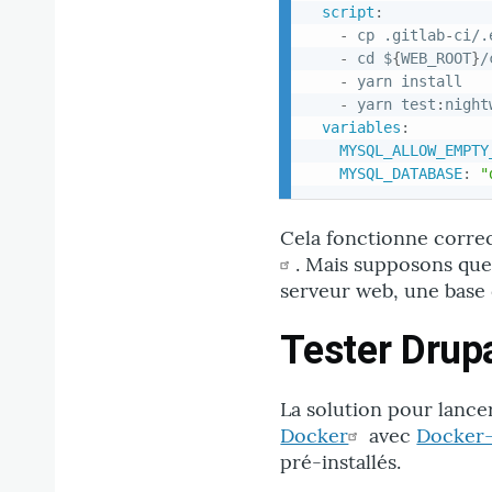
script
:
-
 cp .gitlab
-
ci/.
-
 cd $
{
WEB_ROOT
}
/
-
 yarn install

-
 yarn test
:
night
variables
:
MYSQL_ALLOW_EMPTY
MYSQL_DATABASE
:
"
Cela fonctionne corre
. Mais supposons que 
serveur web, une base 
Tester Drupa
La solution pour lancer
Docker
avec
Docker
pré-installés.