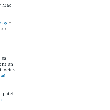
ur Mac
mage
voir
 sa
ment un
l inclus
pal
ce patch
h