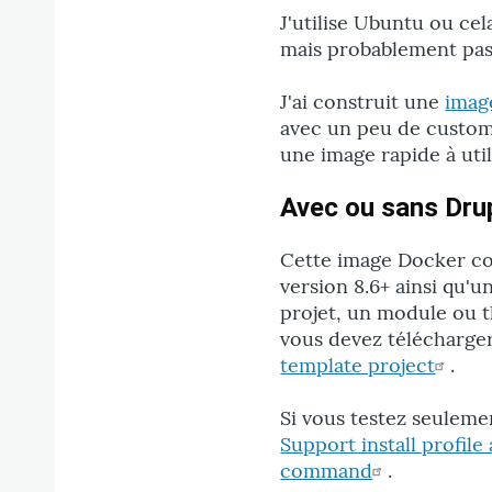
J'utilise Ubuntu ou ce
mais probablement pa
J'ai construit une
imag
avec un peu de customi
une image rapide à util
Avec ou sans Drup
Cette image Docker co
version 8.6+ ainsi qu'u
projet, un module ou t
vous devez télécharger
template project
.
Si vous testez seuleme
Support install profil
command
.