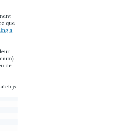
ement
ce que
ing a
lleur
omium)
eu de
atch.js