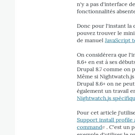
n'y a pas d'interface 
fonctionnalités absentes
Donc pour l'instant l
pouvez trouver le mi
de manuel
JavaScript 
On considérera que l'i
8.6+ en est à ses début
Drupal 8.7 comme on p
Même si Nightwatch.js 
Drupal 8.6+ on ne peut
également un travail e
Nightwatch.js spécifiq
Pour cet article j'utili
Support install profil
command
. C'est un 
exemple d'utiliser le p