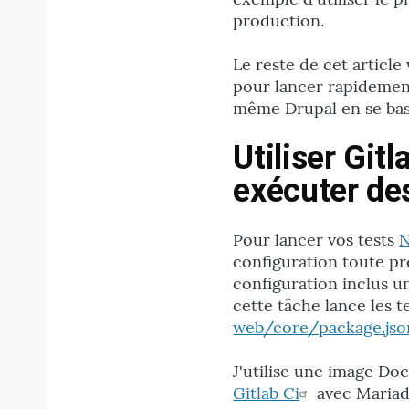
production.
Le reste de cet articl
pour lancer rapidement 
même Drupal en se bas
Utiliser Git
exécuter de
Pour lancer vos tests
N
configuration toute p
configuration inclus u
cette tâche lance les t
web/core/package.jso
J'utilise une image Doc
Gitlab Ci
avec Mariadb