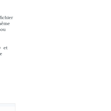
fichier
 même
ou
et
me