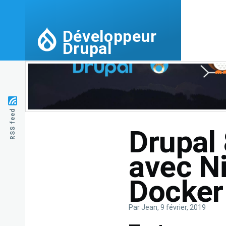
Aller au contenu principal
Développeur
Drupal
Image
RSS feed
Drupal 
avec Ni
Docker
Par
Jean
, 9 février, 2019