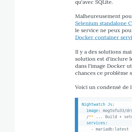
qu'avec SQLite.
Malheureusement pour l
Selenium standalone 
le service ne peux pour
Docker container serv
Il y a des solutions m
solution est d'inclure
dans l'image Docker ut
chances ce problème se
Voici un condensé de l
Nightwatch Js
:
image
:
 mogtofu33/dr
  /
**
...
 Build + set
services
:
-
 mariadb
:
latest
