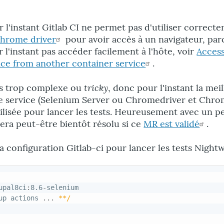
'instant Gitlab CI ne permet pas d'utiliser correct
Chrome driver
pour avoir accès à un navigateur, par
 l'instant pas accéder facilement à l'hôte, voir
Access
ice from another container service
.
tricky
ais trop complexe ou
, donc pour l'instant la mei
 le service (Selenium Server ou Chromedriver et Chr
ilisée pour lancer les tests. Heureusement avec un p
ra peut-être bientôt résolu si ce
MR est validé
.
a configuration Gitlab-ci pour lancer les tests Nightw
upal8ci
:
8.6
-
selenium

up actions 
...
**/