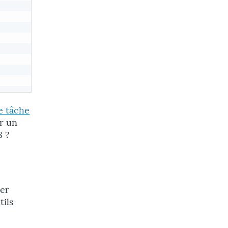
e tâche
er un
8 ?
ser
tils