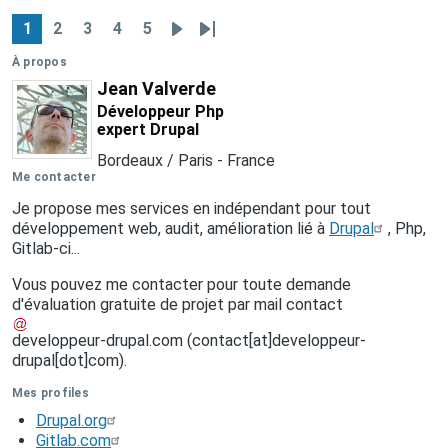
qualité
1
2
3
4
5
Pagination
d'un
Page
Page
Page
Page
Page
Page
Dernière
site
suivante
page
À propos
Drupal
Jean Valverde
8
Développeur Php
/
expert Drupal
9
Bordeaux / Paris
-
France
Me contacter
Je propose mes services en indépendant pour tout
développement web, audit, amélioration lié à
Drupal
, Php,
Gitlab-ci...
Vous pouvez me contacter pour toute demande
d'évaluation gratuite de projet par mail
contact
developpeur-drupal
.
com
(contact[at]developpeur-
drupal[dot]com)
.
Mes profiles
Drupal.org
Gitlab.com