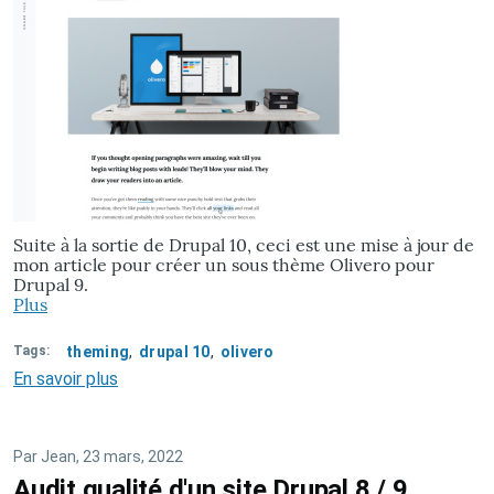
Suite à la sortie de Drupal 10, ceci est une mise à jour de
mon article pour créer un sous thème Olivero pour
Drupal 9.
Plus
Tags
theming
drupal 10
olivero
En savoir plus
sur
Update:
Créer
un
Par
Jean
, 23 mars, 2022
sous
Audit qualité d'un site Drupal 8 / 9
thème