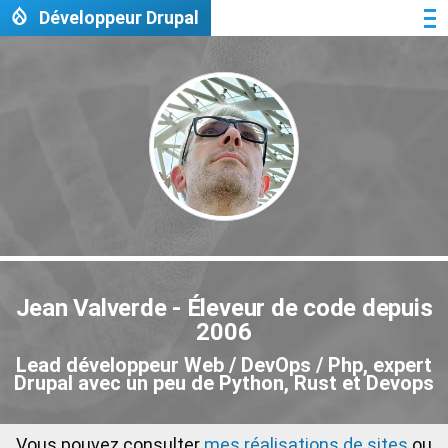
Aller au contenu principal
Développeur Drupal
Me
Jean Valverde - Éleveur de code depuis
2006
Lead développeur Web / DevOps / Php, expert
Drupal avec un peu de Python, Rust et Devops
Vous pouvez consulter
mes réalisations de sites
ou