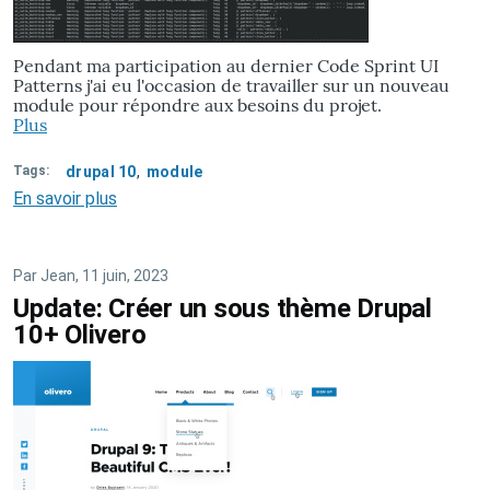
Pendant ma participation au dernier Code Sprint UI
Patterns j'ai eu l'occasion de travailler sur un nouveau
module pour répondre aux besoins du projet.
Plus
Tags
drupal 10
module
En savoir plus
sur
Ma
participation
UI
Par
Jean
, 11 juin, 2023
Patterns
Update: Créer un sous thème Drupal
-
10+ Olivero
le
module
UI
Patterns
Devel