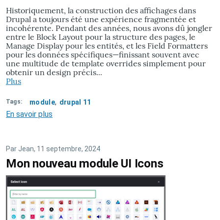
Historiquement, la construction des affichages dans
Drupal a toujours été une expérience fragmentée et
incohérente. Pendant des années, nous avons dû jongler
entre le Block Layout pour la structure des pages, le
Manage Display pour les entités, et les Field Formatters
pour les données spécifiques—finissant souvent avec
une multitude de template overrides simplement pour
obtenir un design précis...
Plus
Tags
module
drupal 11
En savoir plus
sur
Moderniser
la
construction
Par
Jean
, 11 septembre, 2024
de
Mon nouveau module UI Icons
sites
Drupal
:
l'aventure
Display
Builder