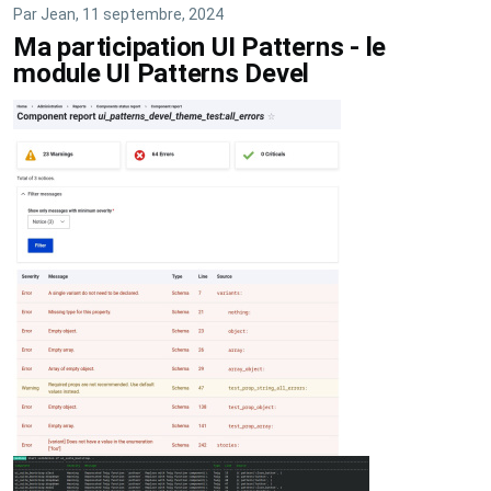
module
Par
Jean
, 11 septembre, 2024
UI
Ma participation UI Patterns - le
Icons
module UI Patterns Devel