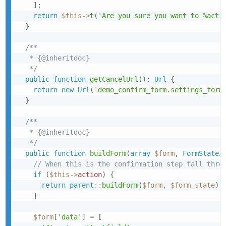
]
;
return
$this
->
t
(
'Are you sure you want to %acti
}
/**

   * {@inheritdoc}

   */
public
function
getCancelUrl
(
)
:
Url
{
return
new
Url
(
'demo_confirm_form.settings_form
}
/**

   * {@inheritdoc}

   */
public
function
buildForm
(
array
$form
,
FormStateI
// When this is the confirmation step fall thro
if
(
$this
->
action
)
{
return
parent
::
buildForm
(
$form
,
$form_state
)
;
}
$form
[
'data'
]
=
[