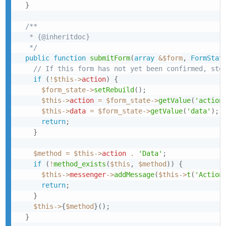
}
/**

   * {@inheritdoc}

   */
public
function
submitForm
(
array
&
$form
,
FormStat
// If this form has not yet been confirmed, sto
if
(
!
$this
->
action
)
{
$form_state
->
setRebuild
(
)
;
$this
->
action
=
$form_state
->
getValue
(
'action
$this
->
data
=
$form_state
->
getValue
(
'data'
)
;
return
;
}
$method
=
$this
->
action
.
'Data'
;
if
(
!
method_exists
(
$this
,
$method
)
)
{
$this
->
messenger
->
addMessage
(
$this
->
t
(
'Action
return
;
}
$this
->
{
$method
}
(
)
;
}