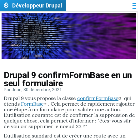
Aller au contenu principal
Développeur Drupal
Me
Image
Drupal 9 confirmFormBase en un
seul formulaire
Par
Jean
, 30 décembre, 2021
Drupal 9 vous propose la classe
confirmFormBase
qui
étends
FormBase
. Cela permet de rapidement rajouter
une étape à un formulaire pour valider une action.
L'utilisation courante est de confirmer la suppression de
quelque chose, cela permet d'informer : "êtes-vous sûr
de vouloir supprimer le noeud 23 ?"
L'utilisation standard est de créer une route avec un