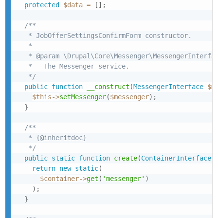
protected
$data
=
[
]
;
/**

   * JobOfferSettingsConfirmForm constructor.

   *

   * @param \Drupal\Core\Messenger\MessengerInterfac
   *   The Messenger service.

   */
public
function
__construct
(
MessengerInterface
$m
$this
->
setMessenger
(
$messenger
)
;
}
/**

   * {@inheritdoc}

   */
public
static
function
create
(
ContainerInterface
return
new
static
(
$container
->
get
(
'messenger'
)
)
;
}