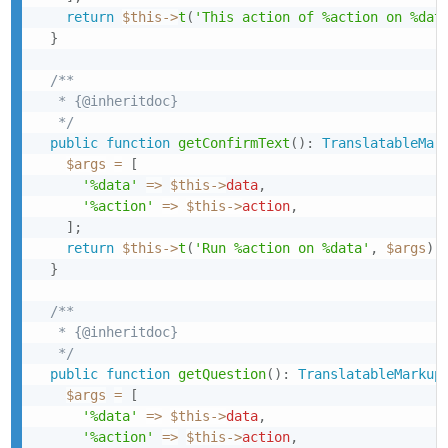
return
$this
->
t
(
'This action of %action on %dat
}
/**

   * {@inheritdoc}

   */
public
function
getConfirmText
(
)
:
TranslatableMar
$args
=
[
'%data'
=>
$this
->
data
,
'%action'
=>
$this
->
action
,
]
;
return
$this
->
t
(
'Run %action on %data'
,
$args
)
;
}
/**

   * {@inheritdoc}

   */
public
function
getQuestion
(
)
:
TranslatableMarkup
$args
=
[
'%data'
=>
$this
->
data
,
'%action'
=>
$this
->
action
,