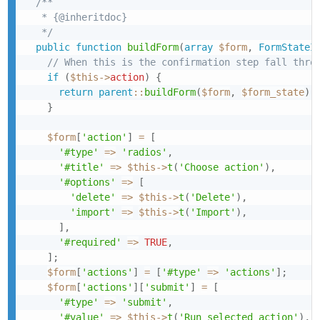
/**

   * {@inheritdoc}

   */
public
function
buildForm
(
array
$form
,
FormStateI
// When this is the confirmation step fall thro
if
(
$this
->
action
)
{
return
parent
::
buildForm
(
$form
,
$form_state
)
;
}
$form
[
'action'
]
=
[
'#type'
=>
'radios'
,
'#title'
=>
$this
->
t
(
'Choose action'
)
,
'#options'
=>
[
'delete'
=>
$this
->
t
(
'Delete'
)
,
'import'
=>
$this
->
t
(
'Import'
)
,
]
,
'#required'
=>
TRUE
,
]
;
$form
[
'actions'
]
=
[
'#type'
=>
'actions'
]
;
$form
[
'actions'
]
[
'submit'
]
=
[
'#type'
=>
'submit'
,
'#value'
=>
$this
->
t
(
'Run selected action'
)
,