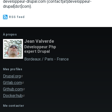
developpeur-drupal
.
com
(contact[at]developpeur-
drupal[dot]com)
.
RSS feed
À propos
Jean Valverde
Développeur Php
expert Drupal
Bordeaux / Paris
-
France
Mes profiles
Drupal.org
Gitlab.com
Github.com
Docker.hub
Me contacter