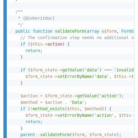
/**

   * {@inheritdoc}

   */
public
function
validateForm
(
array
&
$form
,
FormSt
// The confirmation step needs no additional va
if
(
$this
->
action
)
{
return
;
}
if
(
$form_state
->
getValue
(
'data'
)
===
'invalid'
$form_state
->
setErrorByName
(
'data'
,
$this
->
t
(
}
$action
=
$form_state
->
getValue
(
'action'
)
;
$method
=
$action
.
'Data'
;
if
(
!
method_exists
(
$this
,
$method
)
)
{
$form_state
->
setErrorByName
(
'action'
,
$this
->
return
;
}
parent
::
validateForm
(
$form
,
$form_state
)
;