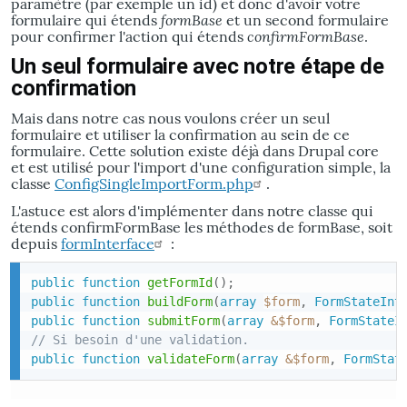
paramètre (par exemple un id) et donc d'avoir votre
formBase
formulaire qui étends
et un second formulaire
confirmFormBase
pour confirmer l'action qui étends
.
Un seul formulaire avec notre étape de
confirmation
Mais dans notre cas nous voulons créer un seul
formulaire et utiliser la confirmation au sein de ce
formulaire. Cette solution existe déjà dans Drupal core
et est utilisé pour l'import d'une configuration simple, la
classe
ConfigSingleImportForm.php
.
L'astuce est alors d'implémenter dans notre classe qui
étends confirmFormBase les méthodes de formBase, soit
depuis
formInterface
:
public
function
getFormId
(
)
;
public
function
buildForm
(
array
$form
,
FormStateInt
public
function
submitForm
(
array
&
$form
,
FormStateI
// Si besoin d'une validation.
public
function
validateForm
(
array
&
$form
,
FormStat