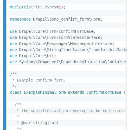
declare
(
strict_types
=
1
)
;
namespace
Drupal
\
demo_confirm_form
\
Form
;
use
Drupal
\
Core
\
Form
\
ConfirmFormBase
;
use
Drupal
\
Core
\
Form
\
FormStateInterface
;
use
Drupal
\
Core
\
Messenger
\
MessengerInterface
;
use
Drupal
\
Core
\
StringTranslation
\
TranslatableMarku
use
Drupal
\
Core
\
Url
;
use
Symfony
\
Component
\
DependencyInjection
\
Container
/**

 * Example confirm form.

 */
class
ExampleMinimalForm
extends
ConfirmFormBase
{
/**

   * The submitted action needing to be confirmed.

   *

   * @var string|null

   */