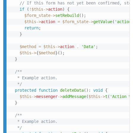
// If this form has not yet been confirmed, sto
if
(
!
$this
->
action
)
{
$form_state
->
setRebuild
(
)
;
$this
->
action
=
$form_state
->
getValue
(
'action
return
;
}
$method
=
$this
->
action
.
'Data'
;
$this
->
{
$method
}
(
)
;
}
/**

   * Example action.

   */
protected
function
deleteData
(
)
:
void
{
$this
->
messenger
->
addMessage
(
$this
->
t
(
'Action %
}
/**

   * Example action.

   */