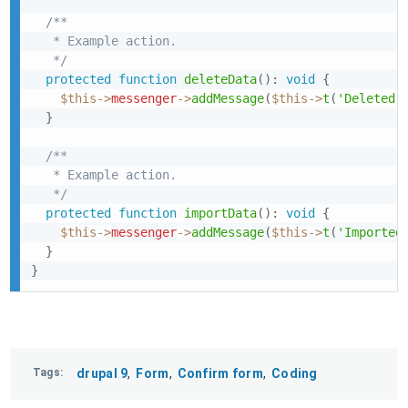
/**

   * Example action.

   */
protected
function
deleteData
(
)
:
void
{
$this
->
messenger
->
addMessage
(
$this
->
t
(
'Deleted 
}
/**

   * Example action.

   */
protected
function
importData
(
)
:
void
{
$this
->
messenger
->
addMessage
(
$this
->
t
(
'Imported
}
}
Tags
drupal 9
Form
Confirm form
Coding