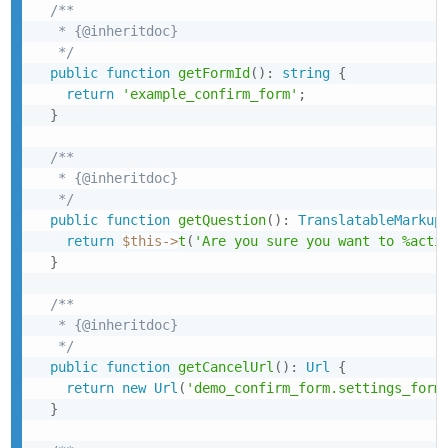
/**

   * {@inheritdoc}

   */
public
function
getFormId
(
)
:
string
{
return
'example_confirm_form'
;
}
/**

   * {@inheritdoc}

   */
public
function
getQuestion
(
)
:
TranslatableMarkup
return
$this
->
t
(
'Are you sure you want to %acti
}
/**

   * {@inheritdoc}

   */
public
function
getCancelUrl
(
)
:
Url
{
return
new
Url
(
'demo_confirm_form.settings_form
}