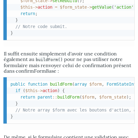
$form_state
->
setRebuild
(
)
;
$this
->
action
=
$form_state
->
getValue
(
'action'
)
return
;
}
// Notre code submit.
}
Il suffit ensuite simplement d'avoir une condition
également au
pour ne pas utiliser notre
buildForm()
formulaire mais renvoyer celui de confirmation présent
dans confirmFormBase :
public
function
buildForm
(
array
$form
,
FormStateInt
if
(
$this
->
action
)
{
return
parent
::
buildForm
(
$form
,
$form_state
)
;
}
// Notre array $form avec les boutons d'action, a
}
De même, si le formulaire contient une validation avec