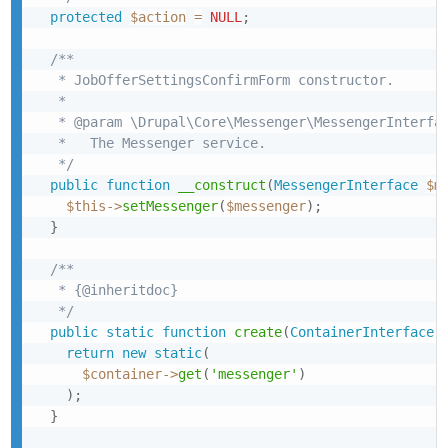
protected
$action
=
NULL
;
/**

   * JobOfferSettingsConfirmForm constructor.

   *

   * @param \Drupal\Core\Messenger\MessengerInterfac
   *   The Messenger service.

   */
public
function
__construct
(
MessengerInterface
$m
$this
->
setMessenger
(
$messenger
)
;
}
/**

   * {@inheritdoc}

   */
public
static
function
create
(
ContainerInterface
return
new
static
(
$container
->
get
(
'messenger'
)
)
;
}