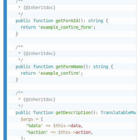
/**

   * {@inheritdoc}

   */
public
function
getFormId
(
)
:
string
{
return
'example_confirm_form'
;
}
/**

   * {@inheritdoc}

   */
public
function
getFormName
(
)
:
string
{
return
'example_confirm'
;
}
/**

   * {@inheritdoc}

   */
public
function
getDescription
(
)
:
TranslatableMar
$args
=
[
'%data'
=>
$this
->
data
,
'%action'
=>
$this
->
action
,
]
;