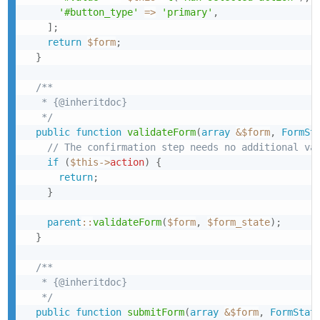
'#button_type'
=>
'primary'
,
]
;
return
$form
;
}
/**

   * {@inheritdoc}

   */
public
function
validateForm
(
array
&
$form
,
FormSt
// The confirmation step needs no additional va
if
(
$this
->
action
)
{
return
;
}
parent
::
validateForm
(
$form
,
$form_state
)
;
}
/**

   * {@inheritdoc}

   */
public
function
submitForm
(
array
&
$form
,
FormStat