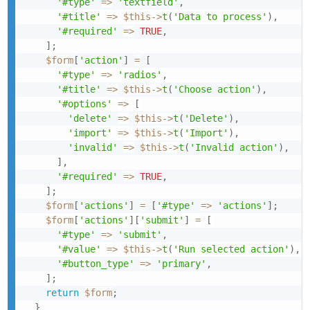
'#type'
=>
'textfield'
,
'#title'
=>
$this
->
t
(
'Data to process'
)
,
'#required'
=>
TRUE
,
]
;
$form
[
'action'
]
=
[
'#type'
=>
'radios'
,
'#title'
=>
$this
->
t
(
'Choose action'
)
,
'#options'
=>
[
'delete'
=>
$this
->
t
(
'Delete'
)
,
'import'
=>
$this
->
t
(
'Import'
)
,
'invalid'
=>
$this
->
t
(
'Invalid action'
)
,
]
,
'#required'
=>
TRUE
,
]
;
$form
[
'actions'
]
=
[
'#type'
=>
'actions'
]
;
$form
[
'actions'
]
[
'submit'
]
=
[
'#type'
=>
'submit'
,
'#value'
=>
$this
->
t
(
'Run selected action'
)
,
'#button_type'
=>
'primary'
,
]
;
return
$form
;
}