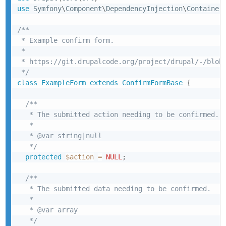
use
Symfony
\
Component
\
DependencyInjection
\
Container
/**

 * Example confirm form.

 *

 * https://git.drupalcode.org/project/drupal/-/blob/
 */
class
ExampleForm
extends
ConfirmFormBase
{
/**

   * The submitted action needing to be confirmed.

   *

   * @var string|null

   */
protected
$action
=
NULL
;
/**

   * The submitted data needing to be confirmed.

   *

   * @var array

   */