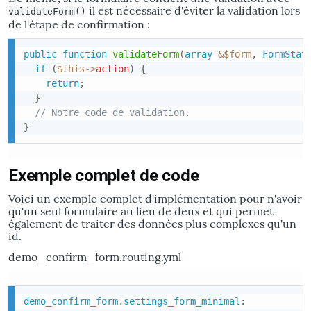
il est nécessaire d'éviter la validation lors
validateForm()
de l'étape de confirmation :
public
function
validateForm
(
array
&
$form
,
FormStat
if
(
$this
->
action
)
{
return
;
}
// Notre code de validation.
}
Exemple complet de code
Voici un exemple complet d'implémentation pour n'avoir
qu'un seul formulaire au lieu de deux et qui permet
également de traiter des données plus complexes qu'un
id.
demo_confirm_form.routing.yml
demo_confirm_form.settings_form_minimal
: