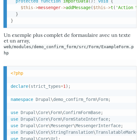
protected
function
importData
(
)
:
void
{
$this
->
messenger
->
addMessage
(
$this
->
t
(
'Action %
}
}
Un exemple plus complet de formaulaire avec un texte
et un array,
web/modules/demo_confirm_form/src/Form/ExampleForm.p
hp
<?php
declare
(
strict_types
=
1
)
;
namespace
Drupal
\
demo_confirm_form
\
Form
;
use
Drupal
\
Core
\
Form
\
ConfirmFormBase
;
use
Drupal
\
Core
\
Form
\
FormStateInterface
;
use
Drupal
\
Core
\
Messenger
\
MessengerInterface
;
use
Drupal
\
Core
\
StringTranslation
\
TranslatableMarku
use
Drupal
\
Core
\
Url
;