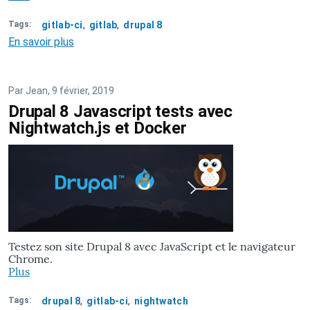
Tags
gitlab-ci
gitlab
drupal 8
En savoir plus
sur
Intégration
de
Gtilab-
Par
Jean
, 9 février, 2019
CI
Drupal 8 Javascript tests avec
avec
Nightwatch.js et Docker
votre
module
ou
thème
Drupal
8
Testez son site Drupal 8 avec JavaScript et le navigateur
Chrome.
Plus
Tags
drupal 8
gitlab-ci
nightwatch