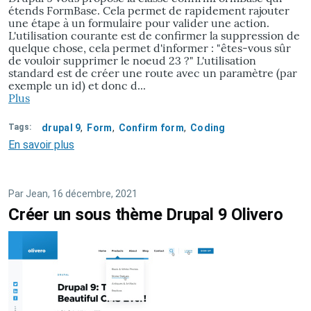
étends FormBase. Cela permet de rapidement rajouter
une étape à un formulaire pour valider une action.
L'utilisation courante est de confirmer la suppression de
quelque chose, cela permet d'informer : "êtes-vous sûr
de vouloir supprimer le noeud 23 ?" L'utilisation
standard est de créer une route avec un paramètre (par
exemple un id) et donc d...
Plus
Tags
drupal 9
Form
Confirm form
Coding
En savoir plus
sur
Drupal
9
confirmFormBase
Par
Jean
, 16 décembre, 2021
en
Créer un sous thème Drupal 9 Olivero
un
seul
formulaire