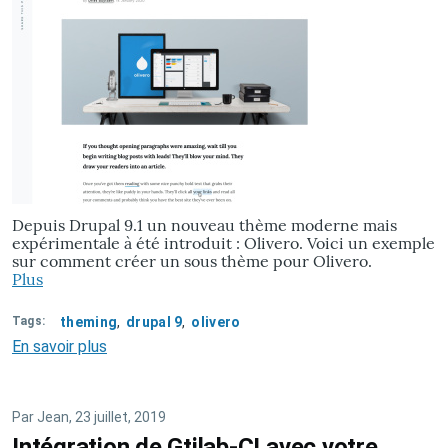
Depuis Drupal 9.1 un nouveau thème moderne mais
expérimentale à été introduit : Olivero. Voici un exemple
sur comment créer un sous thème pour Olivero.
Plus
Tags
theming
drupal 9
olivero
En savoir plus
sur
Créer
un
sous
Par
Jean
, 23 juillet, 2019
thème
Intégration de Gtilab-CI avec votre
Drupal