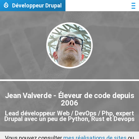
Aller au contenu principal
Développeur Drupal
Me
Jean Valverde - Éleveur de code depuis
2006
Lead développeur Web / DevOps / Php, expert
Drupal avec un peu de Python, Rust et Devops
Vous pouvez consulter
mes réalisations de sites
ou