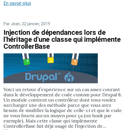
En savoir plus
sur
Drupal
8
Javascript
Par
Jean
, 22 janvier, 2019
tests
Injection de dépendances lors de
avec
l'héritage d'une classe qui implémente
Nightwatch.js
et
ControllerBase
Docker
Voici un retour d’expérience sur un cas assez courant
dans le développement de code custom pour Drupal 8.
Un module contient un contrôleur dont vous voulez
surcharger une des méthode parce que vous avez
besoin de modifier la logique de celle-ci et que le code
ne vous fourni aucun moyen pour ça (un hook par
exemple). Mais cette classe qui implémente
ControllerBase fait déjà usage de l'injection de...