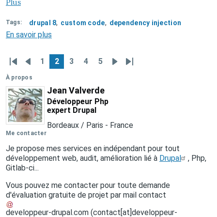
Plus
Tags
drupal 8
custom code
dependency injection
En savoir plus
sur
Injection
de
1
2
3
4
5
Pagination
dépendances
Première
Page
Page
Page
Page
Page
Page
Page
Dernière
lors
page
précédente
suivante
page
À propos
de
Jean Valverde
l'héritage
Développeur Php
d'une
expert Drupal
classe
qui
Bordeaux / Paris
-
France
implémente
Me contacter
ControllerBase
Je propose mes services en indépendant pour tout
développement web, audit, amélioration lié à
Drupal
, Php,
Gitlab-ci...
Vous pouvez me contacter pour toute demande
d'évaluation gratuite de projet par mail
contact
developpeur-drupal
.
com
(contact[at]developpeur-